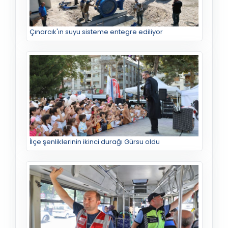
Çınarcık'ın suyu sisteme entegre ediliyor
İlçe şenliklerinin ikinci durağı Gürsu oldu