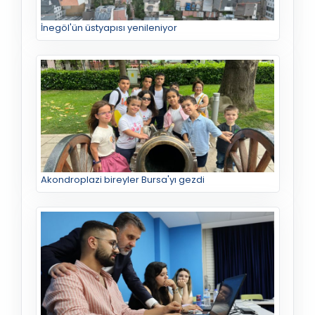
İnegöl'ün üstyapısı yenileniyor
Akondroplazi bireyler Bursa'yı gezdi