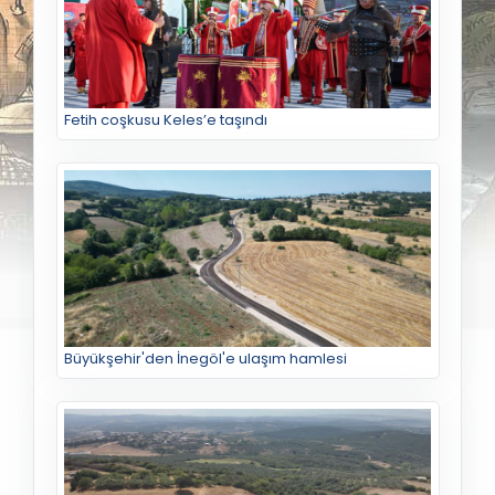
Fetih coşkusu Keles’e taşındı
Büyükşehir'den İnegöl'e ulaşım hamlesi