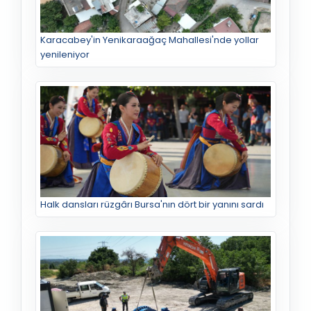
Karacabey'in Yenikaraağaç Mahallesi'nde yollar
yenileniyor
Halk dansları rüzgârı Bursa'nın dört bir yanını sardı