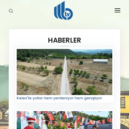
HABERLER
HABERLER
YAYINLARIMIZ
Keles'te yollar hem yenileniyor hem genişliyor