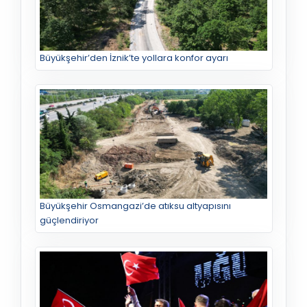
Büyükşehir’den İznik’te yollara konfor ayarı
Büyükşehir Osmangazi’de atıksu altyapısını
güçlendiriyor