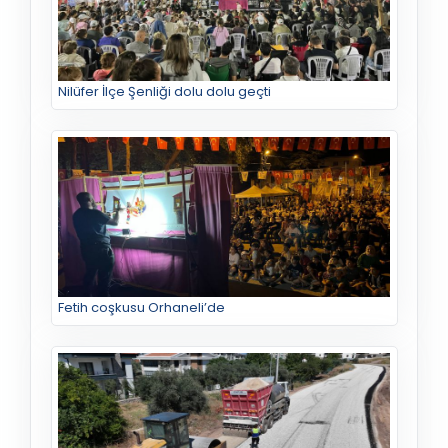
Nilüfer İlçe Şenliği dolu dolu geçti
Fetih coşkusu Orhaneli’de