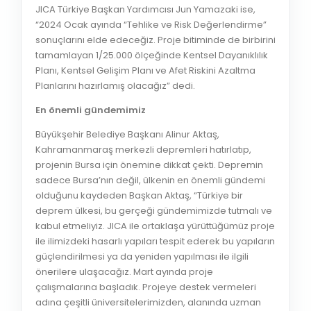
JICA Türkiye Başkan Yardımcısı Jun Yamazaki ise,
“2024 Ocak ayında “Tehlike ve Risk Değerlendirme”
sonuçlarını elde edeceğiz. Proje bitiminde de birbirini
tamamlayan 1/25.000 ölçeğinde Kentsel Dayanıklılık
Planı, Kentsel Gelişim Planı ve Afet Riskini Azaltma
Planlarını hazırlamış olacağız” dedi.
En önemli gündemimiz
Büyükşehir Belediye Başkanı Alinur Aktaş,
Kahramanmaraş merkezli depremleri hatırlatıp,
projenin Bursa için önemine dikkat çekti. Depremin
sadece Bursa’nın değil, ülkenin en önemli gündemi
olduğunu kaydeden Başkan Aktaş, “Türkiye bir
deprem ülkesi, bu gerçeği gündemimizde tutmalı ve
kabul etmeliyiz. JICA ile ortaklaşa yürüttüğümüz proje
ile ilimizdeki hasarlı yapıları tespit ederek bu yapıların
güçlendirilmesi ya da yeniden yapılması ile ilgili
önerilere ulaşacağız. Mart ayında proje
çalışmalarına başladık. Projeye destek vermeleri
adına çeşitli üniversitelerimizden, alanında uzman