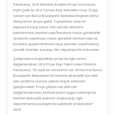
Fukasawa, JICA Afet Risk Azaltımı Proje Sorumlusu
Aylin Çelik ile JICA Uzman Ekip Sekreteri Onur Özge,
sunum için Bursa Büyükşehir Belediye Başkanı Alinur
Aktaş ile bir araya geldi. Toplantıda, olası bir
depreme karşı hasar riski yüksek alanların
belirlenmesi, kentsel yapı/binaların hasar görebilirlik
analizinin yapılması, hasar görebilir kentsel yapı ve
binaların güçlendirilmesi veya yeniden yapılmasına
yönelik öneriler sunulup, fikir alışverişinde bulunuldu.
Çalışmalara başladıkları proje ile ilgili süreci
değerlendiren JICA Proje Ekip Takım Lideri Shinichi
Fukasawa, “42 aylık bir sürecimiz var. Amacımız Bursa
Büyükşehir Belediyesi’nin kentsel dirençlilik için afet
riski azaltma üzerine yatırım teşvik sistemini
geliştirmektir. Proje çıktıları ise afet risk
değerlendirmesi, kentsel plana uygun kullanışlı bir
kentsel dirençlilik planının oluşturulup, ilgili
departmanla paylaşılması şeklinde sıralanabilir”
dedi.