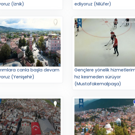
oruz (İznik)
ediyoruz (Nilüfer)
ırımlara canla başla devam
Gençlere yönelik hizmetlerim
yoruz (Yenişehir)
hız kesmeden sürüyor
(Mustafakemalpaşa)