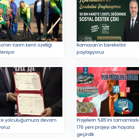
a’nın tarım kenti özelliği
Ramazan'ın bereketini
leniyor
paylaşıyoruz
ite yolculuğumuza devam
Projelerin %85’ini tamamlar
yoruz
176 yeni projeyi de hayata
geçirdik