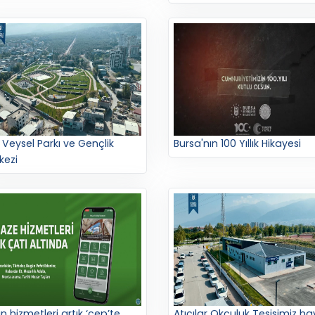
k Veysel Parkı ve Gençlik
Bursa'nın 100 Yıllık Hikayesi
kezi
n hizmetleri artık ‘cep’te
Atıcılar Okçuluk Tesisimiz hayı