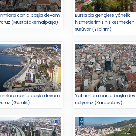
ırımlara canla başla devam
Bursa’da gençlere yönelik
yoruz (Mustafakemalpaşa)
hizmetlerimiz hız kesmeden
sürüyor (Yıldırım)
ırımlara canla başla devam
Yatırımlara canla başla de
yoruz (Gemlik)
ediyoruz (Karacabey)