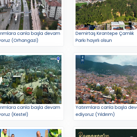
ırımlara canla başla devam
Demirtaş Kırantepe Çamlık
yoruz (Orhangazi)
Parkı hayırlı olsun
ırımlara canla başla devam
Yatırımlara canla başla de
yoruz (Kestel)
ediyoruz (Yıldırım)