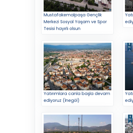
Mustafakemalpaşa Gençlik
Yat
Merkezi Sosyal Yaşam ve Spor
edi
Tesisi hayırlı olsun
Yatırımlara canla başla devam
Yat
ediyoruz (İnegöl)
edi