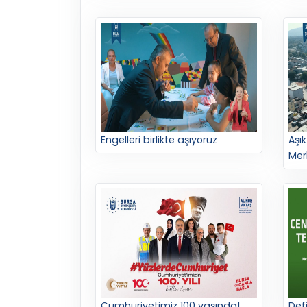
Engelleri birlikte aşıyoruz
Aşı
Mer
Cumhuriyetimiz 100 yaşında!
Defi