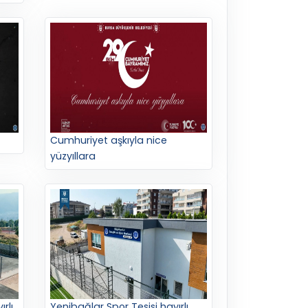
Cumhuriyet aşkıyla nice
yüzyıllara
rlı
Yenibağlar Spor Tesisi hayırlı