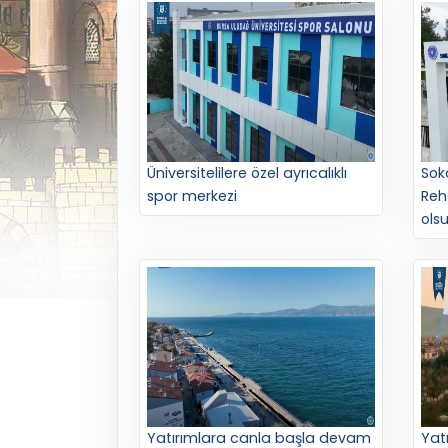
Üniversitelilere özel ayrıcalıklı
Sok
spor merkezi
Reh
ols
Yatırımlara canla başla devam
Yat