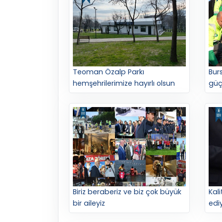
Teoman Özalp Parkı
Burs
hemşehrilerimize hayırlı olsun
güç
Biriz beraberiz ve biz çok büyük
Kal
bir aileyiz
edi