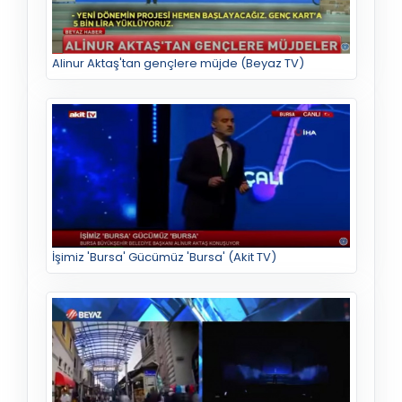
Alinur Aktaş'tan gençlere müjde (Beyaz TV)
İşimiz 'Bursa' Gücümüz 'Bursa' (Akit TV)