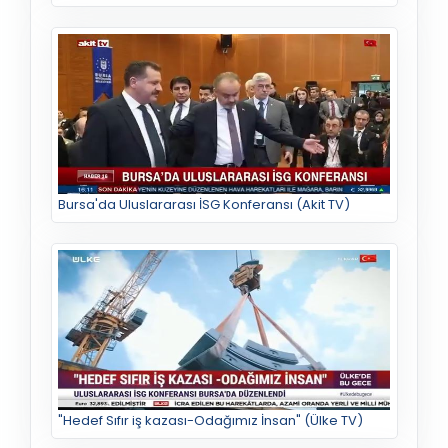
Bursa'da Uluslararası İSG Konferansı (Akit TV)
"Hedef Sıfır iş kazası-Odağımız İnsan" (Ülke TV)