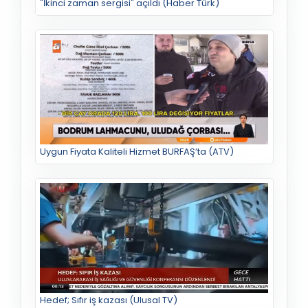
"İkinci zaman sergisi" açıldı (Haber Türk)
Uygun Fiyata Kaliteli Hizmet BURFAŞ’ta (ATV)
Hedef; Sıfır iş kazası (Ulusal TV)