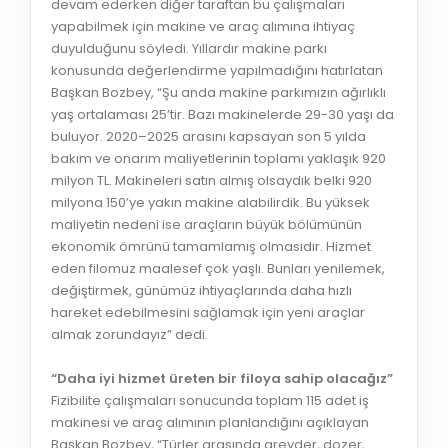
devam ederken diğer taraftan bu çalışmaları
yapabilmek için makine ve araç alımına ihtiyaç
duyulduğunu söyledi. Yıllardır makine parkı
konusunda değerlendirme yapılmadığını hatırlatan
Başkan Bozbey, “Şu anda makine parkımızın ağırlıklı
yaş ortalaması 25’tir. Bazı makinelerde 29-30 yaşı da
buluyor. 2020–2025 arasını kapsayan son 5 yılda
bakım ve onarım maliyetlerinin toplamı yaklaşık 920
milyon TL. Makineleri satın almış olsaydık belki 920
milyona 150’ye yakın makine alabilirdik. Bu yüksek
maliyetin nedeni ise araçların büyük bölümünün
ekonomik ömrünü tamamlamış olmasıdır. Hizmet
eden filomuz maalesef çok yaşlı. Bunları yenilemek,
değiştirmek, günümüz ihtiyaçlarında daha hızlı
hareket edebilmesini sağlamak için yeni araçlar
almak zorundayız” dedi.
“Daha iyi hizmet üreten bir filoya sahip olacağız”
Fizibilite çalışmaları sonucunda toplam 115 adet iş
makinesi ve araç alımının planlandığını açıklayan
Başkan Bozbey, “Türler arasında greyder, dozer,