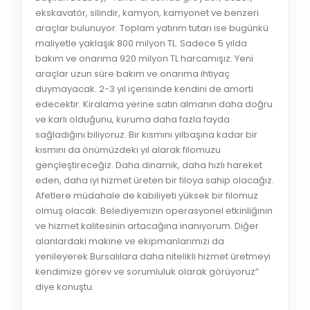
ekskavatör, silindir, kamyon, kamyonet ve benzeri
araçlar bulunuyor. Toplam yatırım tutarı ise bugünkü
maliyetle yaklaşık 800 milyon TL. Sadece 5 yılda
bakım ve onarıma 920 milyon TL harcamışız. Yeni
araçlar uzun süre bakım ve onarıma ihtiyaç
duymayacak. 2-3 yıl içerisinde kendini de amorti
edecektir. Kiralama yerine satın almanın daha doğru
ve karlı olduğunu, kuruma daha fazla fayda
sağladığını biliyoruz. Bir kısmını yılbaşına kadar bir
kısmını da önümüzdeki yıl alarak filomuzu
gençleştireceğiz. Daha dinamik, daha hızlı hareket
eden, daha iyi hizmet üreten bir filoya sahip olacağız.
Afetlere müdahale de kabiliyeti yüksek bir filomuz
olmuş olacak. Belediyemizin operasyonel etkinliğinin
ve hizmet kalitesinin artacağına inanıyorum. Diğer
alanlardaki makine ve ekipmanlarımızı da
yenileyerek Bursalılara daha nitelikli hizmet üretmeyi
kendimize görev ve sorumluluk olarak görüyoruz”
diye konuştu.