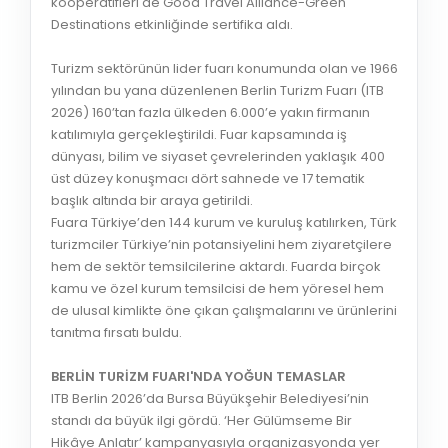
kooperatifleri de Good Travel Alliance-Green
Destinations etkinliğinde sertifika aldı.
Turizm sektörünün lider fuarı konumunda olan ve 1966
yılından bu yana düzenlenen Berlin Turizm Fuarı (ITB
2026) 160’tan fazla ülkeden 6.000’e yakın firmanın
katılımıyla gerçekleştirildi. Fuar kapsamında iş
dünyası, bilim ve siyaset çevrelerinden yaklaşık 400
üst düzey konuşmacı dört sahnede ve 17 tematik
başlık altında bir araya getirildi.
Fuara Türkiye’den 144 kurum ve kuruluş katılırken, Türk
turizmciler Türkiye’nin potansiyelini hem ziyaretçilere
hem de sektör temsilcilerine aktardı. Fuarda birçok
kamu ve özel kurum temsilcisi de hem yöresel hem
de ulusal kimlikte öne çıkan çalışmalarını ve ürünlerini
tanıtma fırsatı buldu.
BERLİN TURİZM FUARI'NDA YOĞUN TEMASLAR
ITB Berlin 2026’da Bursa Büyükşehir Belediyesi’nin
standı da büyük ilgi gördü. ‘Her Gülümseme Bir
Hikâye Anlatır’ kampanyasıyla organizasyonda yer