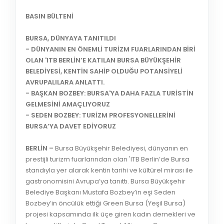
BASIN BÜLTENİ
BURSA, DÜNYAYA TANITILDI
- DÜNYANIN EN ÖNEMLİ TURİZM FUARLARINDAN BİRİ
OLAN 'ITB BERLİN’E KATILAN BURSA BÜYÜKŞEHİR
BELEDİYESİ, KENTİN SAHİP OLDUĞU POTANSİYELİ
AVRUPALILARA ANLATTI.
- BAŞKAN BOZBEY: BURSA'YA DAHA FAZLA TURİSTİN
GELMESİNİ AMAÇLIYORUZ
- SEDEN BOZBEY: TURİZM PROFESYONELLERİNİ
BURSA’YA DAVET EDİYORUZ
BERLİN –
Bursa Büyükşehir Belediyesi, dünyanın en
prestijli turizm fuarlarından olan 'ITB Berlin’de Bursa
standıyla yer alarak kentin tarihi ve kültürel mirası ile
gastronomisini Avrupa’ya tanıttı. Bursa Büyükşehir
Belediye Başkanı Mustafa Bozbey’in eşi Seden
Bozbey’in öncülük ettiği Green Bursa (Yeşil Bursa)
projesi kapsamında ilk üçe giren kadın dernekleri ve