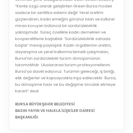
“Kente özgü olarak geliştirilen Green Bursa modeli
sadece bir sertifika sistemi değil. Yerel üretimi
güçlendiren, kadın emeğini görünür kılan ve kültürel
mirası koruyan bütüncül bir sürdürülebilirlik
yaklaşımıdır. Süreç özellikle kadın dernekleri ve
kooperatiflerle başlatıldı. ‘Sürdürülebilirlik sahada
başlar’ mesajı paylaşıldı. Kadın örgütlerinin üretim,
dayanışma ve yerel kalkınma temelli çalışmaları,
Bursa’nın sürdürülebilir turizm dönüşümünün
lokomotifidir. Uluslararası turizm profesyonellerini
Bursa’ya davet ediyoruz. Turizmin geleceği, iş birliği,
etik değerler ve kapsayıcılıkla inşa edilecektir. Bursa,
bu dönüşüme hazır ve bu değişime öncülük etmeye
kararlı” dedi.
BURSA BÜYÜKŞEHİR BELEDİYESİ
BASIN YAYIN VE HALKLA İLİŞKİLER DAİRESİ
BAŞKANLIĞI