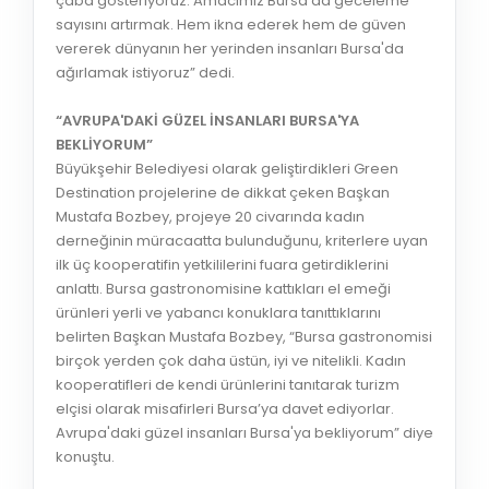
çaba gösteriyoruz. Amacımız Bursa'da geceleme
sayısını artırmak. Hem ikna ederek hem de güven
vererek dünyanın her yerinden insanları Bursa'da
ağırlamak istiyoruz” dedi.
“AVRUPA'DAKİ GÜZEL İNSANLARI BURSA'YA
BEKLİYORUM”
Büyükşehir Belediyesi olarak geliştirdikleri Green
Destination projelerine de dikkat çeken Başkan
Mustafa Bozbey, projeye 20 civarında kadın
derneğinin müracaatta bulunduğunu, kriterlere uyan
ilk üç kooperatifin yetkililerini fuara getirdiklerini
anlattı. Bursa gastronomisine kattıkları el emeği
ürünleri yerli ve yabancı konuklara tanıttıklarını
belirten Başkan Mustafa Bozbey, “Bursa gastronomisi
birçok yerden çok daha üstün, iyi ve nitelikli. Kadın
kooperatifleri de kendi ürünlerini tanıtarak turizm
elçisi olarak misafirleri Bursa’ya davet ediyorlar.
Avrupa'daki güzel insanları Bursa'ya bekliyorum” diye
konuştu.