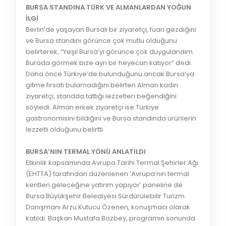
BURSA STANDINA TÜRK VE ALMANLARDAN YOĞUN
İLGİ
Berlin’de yaşayan Bursalı bir ziyaretçi, fuarı gezdiğini
ve Bursa standını görünce çok mutlu olduğunu
belirterek, “Yeşil Bursa’yı görünce çok duygulandım.
Burada görmek bize ayrı bir heyecan katıyor” dedi.
Daha önce Türkiye’de bulunduğunu ancak Bursa’ya
gitme fırsatı bulamadığını belirten Alman kadın
ziyaretçi, standda tattığı lezzetleri beğendiğini
söyledi. Alman erkek ziyaretçi ise Türkiye
gastronomisini bildiğini ve Bursa standında ürünlerin
lezzetli olduğunu belirtti.
BURSA’NIN TERMAL YÖNÜ ANLATILDI
Etkinlik kapsamında Avrupa Tarihi Termal Şehirler Ağı
(EHTTA) tarafından düzenlenen ‘Avrupa’nın termal
kentleri geleceğine yatırım yapıyor’ paneline de
Bursa Büyükşehir Belediyesi Sürdürülebilir Turizm
Danışmanı Arzu Kutucu Özenen, konuşmacı olarak
katıldı. Başkan Mustafa Bozbey, programın sonunda