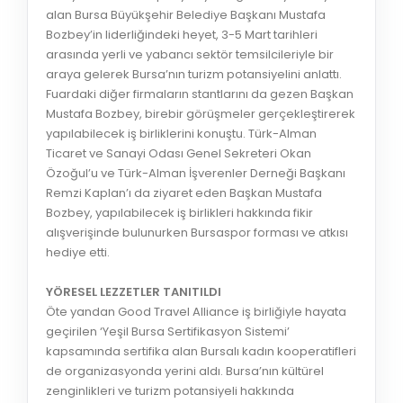
alan Bursa Büyükşehir Belediye Başkanı Mustafa
Bozbey’in liderliğindeki heyet, 3-5 Mart tarihleri
arasında yerli ve yabancı sektör temsilcileriyle bir
araya gelerek Bursa’nın turizm potansiyelini anlattı.
Fuardaki diğer firmaların stantlarını da gezen Başkan
Mustafa Bozbey, birebir görüşmeler gerçekleştirerek
yapılabilecek iş birliklerini konuştu. Türk-Alman
Ticaret ve Sanayi Odası Genel Sekreteri Okan
Özoğul’u ve Türk-Alman İşverenler Derneği Başkanı
Remzi Kaplan’ı da ziyaret eden Başkan Mustafa
Bozbey, yapılabilecek iş birlikleri hakkında fikir
alışverişinde bulunurken Bursaspor forması ve atkısı
hediye etti.
YÖRESEL LEZZETLER TANITILDI
Öte yandan Good Travel Alliance iş birliğiyle hayata
geçirilen ‘Yeşil Bursa Sertifikasyon Sistemi’
kapsamında sertifika alan Bursalı kadın kooperatifleri
de organizasyonda yerini aldı. Bursa’nın kültürel
zenginlikleri ve turizm potansiyeli hakkında