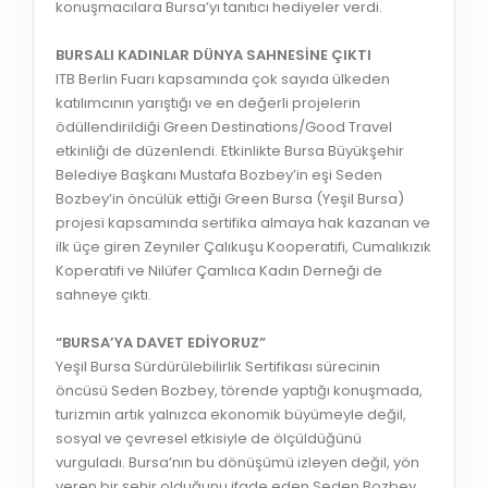
konuşmacılara Bursa’yı tanıtıcı hediyeler verdi.
BURSALI KADINLAR DÜNYA SAHNESİNE ÇIKTI
ITB Berlin Fuarı kapsamında çok sayıda ülkeden
katılımcının yarıştığı ve en değerli projelerin
ödüllendirildiği Green Destinations/Good Travel
etkinliği de düzenlendi. Etkinlikte Bursa Büyükşehir
Belediye Başkanı Mustafa Bozbey’in eşi Seden
Bozbey’in öncülük ettiği Green Bursa (Yeşil Bursa)
projesi kapsamında sertifika almaya hak kazanan ve
ilk üçe giren Zeyniler Çalıkuşu Kooperatifi, Cumalıkızık
Koperatifi ve Nilüfer Çamlıca Kadın Derneği de
sahneye çıktı.
“BURSA’YA DAVET EDİYORUZ”
Yeşil Bursa Sürdürülebilirlik Sertifikası sürecinin
öncüsü Seden Bozbey, törende yaptığı konuşmada,
turizmin artık yalnızca ekonomik büyümeyle değil,
sosyal ve çevresel etkisiyle de ölçüldüğünü
vurguladı. Bursa’nın bu dönüşümü izleyen değil, yön
veren bir şehir olduğunu ifade eden Seden Bozbey,