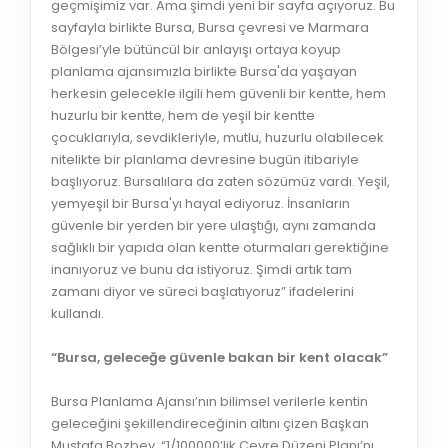
geçmişimiz var. Ama şimdi yeni bir sayfa açıyoruz. Bu
sayfayla birlikte Bursa, Bursa çevresi ve Marmara
Bölgesi’yle bütüncül bir anlayışı ortaya koyup
planlama ajansımızla birlikte Bursa'da yaşayan
herkesin gelecekle ilgili hem güvenli bir kentte, hem
huzurlu bir kentte, hem de yeşil bir kentte
çocuklarıyla, sevdikleriyle, mutlu, huzurlu olabilecek
nitelikte bir planlama devresine bugün itibariyle
başlıyoruz. Bursalılara da zaten sözümüz vardı. Yeşil,
yemyeşil bir Bursa'yı hayal ediyoruz. İnsanların
güvenle bir yerden bir yere ulaştığı, aynı zamanda
sağlıklı bir yapıda olan kentte oturmaları gerektiğine
inanıyoruz ve bunu da istiyoruz. Şimdi artık tam
zamanı diyor ve süreci başlatıyoruz” ifadelerini
kullandı.
“Bursa, geleceğe güvenle bakan bir kent olacak”
Bursa Planlama Ajansı’nın bilimsel verilerle kentin
geleceğini şekillendireceğinin altını çizen Başkan
Mustafa Bozbey, “1/100000’lik Çevre Düzeni Planı’nı