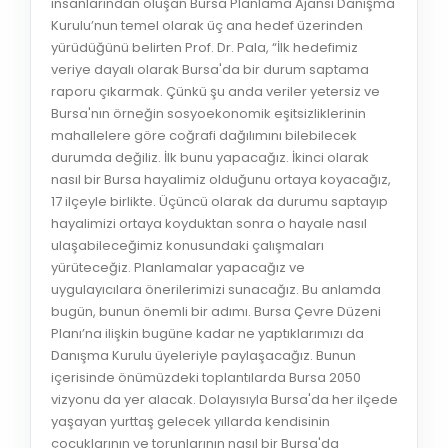
insanlarından oluşan Bursa Planlama Ajansı Danışma
Kurulu’nun temel olarak üç ana hedef üzerinden
yürüdüğünü belirten Prof. Dr. Pala, “İlk hedefimiz
veriye dayalı olarak Bursa'da bir durum saptama
raporu çıkarmak. Çünkü şu anda veriler yetersiz ve
Bursa'nın örneğin sosyoekonomik eşitsizliklerinin
mahallelere göre coğrafi dağılımını bilebilecek
durumda değiliz. İlk bunu yapacağız. İkinci olarak
nasıl bir Bursa hayalimiz olduğunu ortaya koyacağız,
17 ilçeyle birlikte. Üçüncü olarak da durumu saptayıp
hayalimizi ortaya koyduktan sonra o hayale nasıl
ulaşabileceğimiz konusundaki çalışmaları
yürüteceğiz. Planlamalar yapacağız ve
uygulayıcılara önerilerimizi sunacağız. Bu anlamda
bugün, bunun önemli bir adımı. Bursa Çevre Düzeni
Planı’na ilişkin bugüne kadar ne yaptıklarımızı da
Danışma Kurulu üyeleriyle paylaşacağız. Bunun
içerisinde önümüzdeki toplantılarda Bursa 2050
vizyonu da yer alacak. Dolayısıyla Bursa'da her ilçede
yaşayan yurttaş gelecek yıllarda kendisinin
çocuklarının ve torunlarının nasıl bir Bursa'da