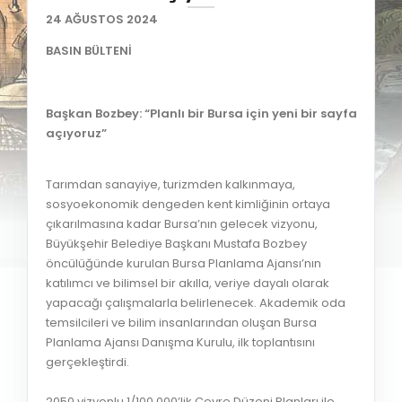
24 AĞUSTOS 2024
BASIN BÜLTENİ
Başkan Bozbey: “Planlı bir Bursa için yeni bir sayfa
açıyoruz”
Tarımdan sanayiye, turizmden kalkınmaya,
sosyoekonomik dengeden kent kimliğinin ortaya
çıkarılmasına kadar Bursa’nın gelecek vizyonu,
Büyükşehir Belediye Başkanı Mustafa Bozbey
öncülüğünde kurulan Bursa Planlama Ajansı’nın
katılımcı ve bilimsel bir akılla, veriye dayalı olarak
yapacağı çalışmalarla belirlenecek. Akademik oda
temsilcileri ve bilim insanlarından oluşan Bursa
Planlama Ajansı Danışma Kurulu, ilk toplantısını
gerçekleştirdi.
2050 vizyonlu 1/100.000’lik Çevre Düzeni Planları ile