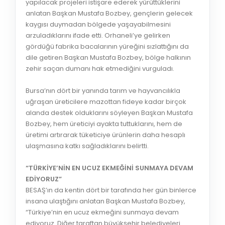
yapılacak projeleri istişare ederek yürüttüklerini
anlatan Başkan Mustafa Bozbey, gençlerin gelecek
kaygısı duymadan bölgede yaşayabilmesini
arzuladıklarını ifade etti. Orhaneli’ye gelirken
gördüğü fabrika bacalarının yüreğini sızlattığını da
dile getiren Başkan Mustafa Bozbey, bölge halkının
zehir saçan dumanı hak etmediğini vurguladı.
Bursa’nın dört bir yanında tarım ve hayvancılıkla
uğraşan üreticilere mazottan fideye kadar birçok
alanda destek olduklarını söyleyen Başkan Mustafa
Bozbey, hem üreticiyi ayakta tuttuklarını, hem de
üretimi artırarak tüketiciye ürünlerin daha hesaplı
ulaşmasına katkı sağladıklarını belirtti.
“TÜRKİYE’NİN EN UCUZ EKMEĞİNİ SUNMAYA DEVAM
EDİYORUZ”
BESAŞ’ın da kentin dört bir tarafında her gün binlerce
insana ulaştığını anlatan Başkan Mustafa Bozbey,
“Türkiye’nin en ucuz ekmeğini sunmaya devam
ediyoruz. Diğer taraftan büyükşehir belediyeleri