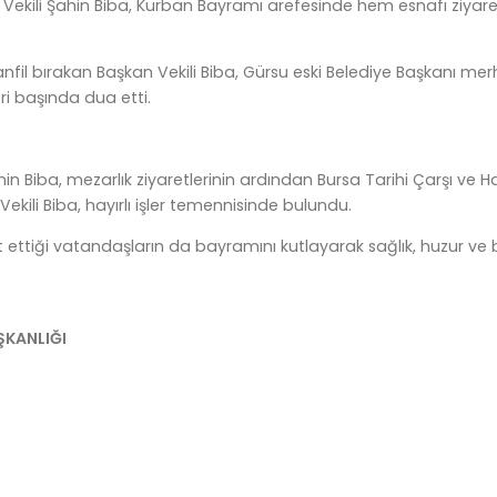
 Vekili Şahin Biba, Kurban Bayramı arefesinde hem esnafı ziyare
anfil bırakan Başkan Vekili Biba, Gürsu eski Belediye Başkanı me
ri başında dua etti.
in Biba, mezarlık ziyaretlerinin ardından Bursa Tarihi Çarşı ve Ha
kili Biba, hayırlı işler temennisinde bulundu.
t ettiği vatandaşların da bayramını kutlayarak sağlık, huzur ve
AŞKANLIĞI