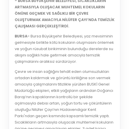
- BURSA BÜYÜKŞEHİR BELEDİYESİ, SICAKLIKLARIN
ARTMASIYLA OLUŞACAK MUHTEMEL KOKULARIN
ÖNÜNE GEÇMEK VE SAĞLIKLI BİR ÇEVRE
OLUŞTURMAK AMACIYLA NİLÜFER ÇAYI’NDA TEMİZLİK
ÇALIŞMASI GERÇEKLEŞTİRDİ.
BURSA-
Bursa Büyükşehir Belediyesi, yaz mevsiminin
gelmesiyle birlikte kötü kokuların oluşmasını önlemek
ve yoğun rüsubat birikiminin bulunduğu derelerde su
akışını sağlıklı hale getirmek amacıyla temizlik
çalışmalarını aralıksız sürdürüyor.
Çevre ve insan sağlığını tehdit eden olumsuzlukları
ortadan kaldırmak ve görüntü kirliliğine son vermek
amacıyla çalışmalarını titizlikle yürüten BUSKİ Genel
Müdürlüğü ekipleri, etkili yağışların ardından Doğancı
Barajı’nın kapaklarının kontrollü bir şekilde
açılmasıyla debisi artan, yoğun tortu ve çöküntülerin
oluştuğu Nilüfer Çayı’nın Hüdavendigar Kent
Parkı'ndan geçen kısmında kapsamlı temizlik yaptı.
Sıcaklıkların artmasıyla oluşacak muhtemel kokuların
önüne geçmeyi amaçlayan ekipler, 3 adet kazıcı