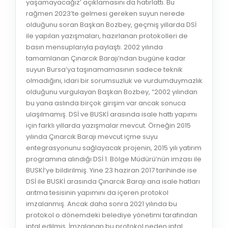
yaşamayacağız’ açıklamasını da hatırlattı. Bu
rağmen 2023’te gelmesi gereken suyun nerede
olduğunu soran Başkan Bozbey, geçmiş yıllarda DSİ
ile yapılan yazışmaları, hazırlanan protokolleri de
basın mensuplarıyla paylaştı. 2002 yılında
tamamlanan Çınarcık Barajı’ndan bugüne kadar
suyun Bursa’ya taşınamamasının sadece teknik
olmadığını, idari bir sorumsuzluk ve vurdumduymazlık
olduğunu vurgulayan Başkan Bozbey, “2002 yılından
bu yana aslında birçok girişim var ancak sonuca
ulaşılmamış. DSİ ve BUSKİ arasında isale hattı yapımı
için farklı yıllarda yazışmalar mevcut. Örneğin 2015
yılında Çınarcık Barajı mevcut içme suyu
entegrasyonunu sağlayacak projenin, 2015 yılı yatırım
programına alındığı DSİ 1. Bölge Müdürü’nün imzası ile
BUSKİ’ye bildirilmiş. Yine 23 haziran 2017 tarihinde ise
DSİ ile BUSKİ arasında Çınarcık Barajı ana isale hatları
arıtma tesisinin yapımını da içeren protokol
imzalanmış. Ancak daha sonra 2021 yılında bu
protokol o dönemdeki belediye yönetimi tarafından
iptal edilmiş. İmzalanan bu protokol neden iptal