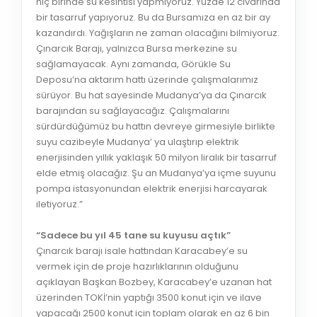
hiç birinde su kesintisi yapmıyoruz. Yüzde 12 civarında
bir tasarruf yapıyoruz. Bu da Bursamıza en az bir ay
kazandırdı. Yağışların ne zaman olacağını bilmiyoruz.
Çınarcık Barajı, yalnızca Bursa merkezine su
sağlamayacak. Aynı zamanda, Görükle Su
Deposu’na aktarım hattı üzerinde çalışmalarımız
sürüyor. Bu hat sayesinde Mudanya’ya da Çınarcık
barajından su sağlayacağız. Çalışmalarını
sürdürdüğümüz bu hattın devreye girmesiyle birlikte
suyu cazibeyle Mudanya’ ya ulaştırıp elektrik
enerjisinden yıllık yaklaşık 50 milyon liralık bir tasarruf
elde etmiş olacağız. Şu an Mudanya’ya içme suyunu
pompa istasyonundan elektrik enerjisi harcayarak
iletiyoruz.”
“Sadece bu yıl 45 tane su kuyusu açtık”
Çınarcık barajı isale hattından Karacabey’e su
vermek için de proje hazırlıklarının olduğunu
açıklayan Başkan Bozbey, Karacabey’e uzanan hat
üzerinden TOKİ’nin yaptığı 3500 konut için ve ilave
yapacağı 2500 konut için toplam olarak en az 6 bin