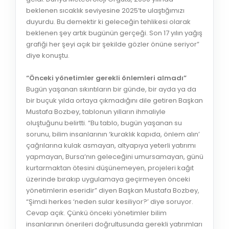
beklenen sıcaklık seviyesine 2025’te ulaştığımızı
duyurdu. Bu demektir ki geleceğin tehlikesi olarak
beklenen şey artık bugünün gerçeği. Son 17 yılın yağış
grafiği her şeyi açık bir şekilde gözler önüne seriyor”
diye konuştu.
“Önceki yönetimler gerekli önlemleri almadı”
Bugün yaşanan sıkıntıların bir günde, bir ayda ya da
bir buçuk yılda ortaya çıkmadığını dile getiren Başkan
Mustafa Bozbey, tablonun yılların ihmaliyle
oluştuğunu belirtti. “Bu tablo, bugün yaşanan su
sorunu, bilim insanlarının ‘kuraklık kapıda, önlem alın’
çağrılarına kulak asmayan, altyapıya yeterli yatırımı
yapmayan, Bursa’nın geleceğini umursamayan, günü
kurtarmaktan ötesini düşünemeyen, projeleri kağıt
üzerinde bırakıp uygulamaya geçirmeyen önceki
yönetimlerin eseridir” diyen Başkan Mustafa Bozbey,
“Şimdi herkes ‘neden sular kesiliyor?’ diye soruyor.
Cevap açık. Çünkü önceki yönetimler bilim
insanlarının önerileri doğrultusunda gerekli yatırımları