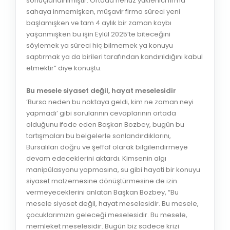
sonuçlandırılmıştır. Ortada henüz yüklenici firma
sahaya inmemişken, müşavir firma süreci yeni
başlamışken ve tam 4 aylık bir zaman kaybı
yaşanmışken bu işin Eylül 2025’te biteceğini
söylemek ya süreci hiç bilmemek ya konuyu
saptırmak ya da birileri tarafından kandırıldığını kabul
etmektir” diye konuştu.
Bu mesele siyaset değil, hayat meselesidir
‘Bursa neden bu noktaya geldi, kim ne zaman neyi
yapmadı’ gibi sorularının cevaplarının ortada
olduğunu ifade eden Başkan Bozbey, bugün bu
tartışmaları bu belgelerle sonlandırdıklarını,
Bursalıları doğru ve şeffaf olarak bilgilendirmeye
devam edeceklerini aktardı. Kimsenin algı
manipülasyonu yapmasına, su gibi hayati bir konuyu
siyaset malzemesine dönüştürmesine de izin
vermeyeceklerini anlatan Başkan Bozbey, “Bu
mesele siyaset değil, hayat meselesidir. Bu mesele,
çocuklarımızın geleceği meselesidir. Bu mesele,
memleket meselesidir. Bugün biz sadece krizi