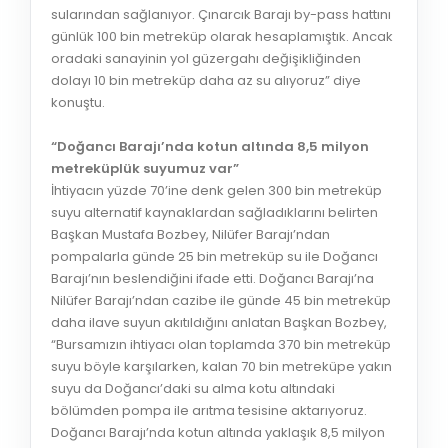
sularından sağlanıyor. Çınarcık Barajı by-pass hattını
günlük 100 bin metreküp olarak hesaplamıştık. Ancak
oradaki sanayinin yol güzergahı değişikliğinden
dolayı 10 bin metreküp daha az su alıyoruz” diye
konuştu.
“Doğancı Barajı’nda kotun altında 8,5 milyon
metreküplük suyumuz var”
İhtiyacın yüzde 70’ine denk gelen 300 bin metreküp
suyu alternatif kaynaklardan sağladıklarını belirten
Başkan Mustafa Bozbey, Nilüfer Barajı’ndan
pompalarla günde 25 bin metreküp su ile Doğancı
Barajı’nın beslendiğini ifade etti. Doğancı Barajı’na
Nilüfer Barajı’ndan cazibe ile günde 45 bin metreküp
daha ilave suyun akıtıldığını anlatan Başkan Bozbey,
“Bursamızın ihtiyacı olan toplamda 370 bin metreküp
suyu böyle karşılarken, kalan 70 bin metreküpe yakın
suyu da Doğancı’daki su alma kotu altındaki
bölümden pompa ile arıtma tesisine aktarıyoruz.
Doğancı Barajı’nda kotun altında yaklaşık 8,5 milyon