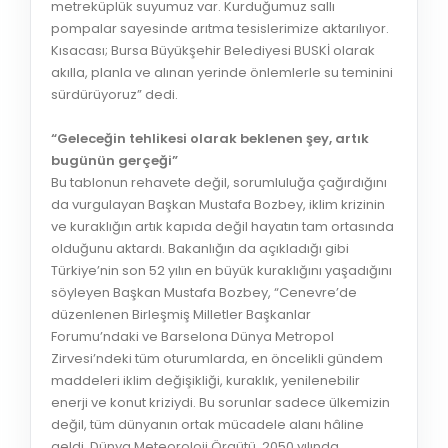
metreküplük suyumuz var. Kurduğumuz sallı
pompalar sayesinde arıtma tesislerimize aktarılıyor.
Kısacası; Bursa Büyükşehir Belediyesi BUSKİ olarak
akılla, planla ve alınan yerinde önlemlerle su teminini
sürdürüyoruz” dedi.
“Geleceğin tehlikesi olarak beklenen şey, artık
bugünün gerçeği”
Bu tablonun rehavete değil, sorumluluğa çağırdığını
da vurgulayan Başkan Mustafa Bozbey, iklim krizinin
ve kuraklığın artık kapıda değil hayatın tam ortasında
olduğunu aktardı. Bakanlığın da açıkladığı gibi
Türkiye’nin son 52 yılın en büyük kuraklığını yaşadığını
söyleyen Başkan Mustafa Bozbey, “Cenevre’de
düzenlenen Birleşmiş Milletler Başkanlar
Forumu’ndaki ve Barselona Dünya Metropol
Zirvesi’ndeki tüm oturumlarda, en öncelikli gündem
maddeleri iklim değişikliği, kuraklık, yenilenebilir
enerji ve konut kriziydi. Bu sorunlar sadece ülkemizin
değil, tüm dünyanın ortak mücadele alanı hâline
geldi. Dünya Meteoroloji Örgütü, 2050 yılında