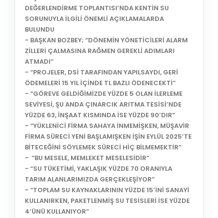
DEĞERLENDİRME TOPLANTISI’NDA KENTİN SU
SORUNUYLA İLGİLİ ÖNEMLİ AÇIKLAMALARDA
BULUNDU
- BAŞKAN BOZBEY; “DÖNEMİN YÖNETİCİLERİ ALARM
ZİLLERİ ÇALMASINA RAĞMEN GEREKLİ ADIMLARI
ATMADI”
- “PROJELER, DSİ TARAFINDAN YAPILSAYDI, GERİ
ÖDEMELERİ 15 YIL İÇİNDE TL BAZLI ÖDENECEKTİ”
- “GÖREVE GELDİĞİMİZDE YÜZDE 5 OLAN İLERLEME
SEVİYESİ, ŞU ANDA ÇINARCIK ARITMA TESİSİ’NDE
YÜZDE 63, İNŞAAT KISMINDA İSE YÜZDE 90’DIR”
- “YÜKLENİCİ FİRMA SAHAYA İNMEMİŞKEN, MÜŞAVİR
FİRMA SÜRECİ YENİ BAŞLAMIŞKEN İŞİN EYLÜL 2025’TE
BİTECEĞİNİ SÖYLEMEK SÜRECİ HİÇ BİLMEMEKTİR”
- “BU MESELE, MEMLEKET MESELESİDİR”
- “SU TÜKETİMİ, YAKLAŞIK YÜZDE 70 ORANIYLA
TARIM ALANLARIMIZDA GERÇEKLEŞİYOR”
- “TOPLAM SU KAYNAKLARININ YÜZDE 15’İNİ SANAYİ
KULLANIRKEN, PAKETLENMİŞ SU TESİSLERİ İSE YÜZDE
4’ÜNÜ KULLANIYOR”