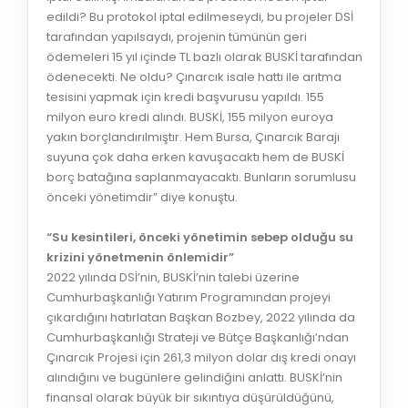
edildi? Bu protokol iptal edilmeseydi, bu projeler DSİ
tarafından yapılsaydı, projenin tümünün geri
ödemeleri 15 yıl içinde TL bazlı olarak BUSKİ tarafından
ödenecekti. Ne oldu? Çınarcık isale hattı ile arıtma
tesisini yapmak için kredi başvurusu yapıldı. 155
milyon euro kredi alındı. BUSKİ, 155 milyon euroya
yakın borçlandırılmıştır. Hem Bursa, Çınarcık Barajı
suyuna çok daha erken kavuşacaktı hem de BUSKİ
borç batağına saplanmayacaktı. Bunların sorumlusu
önceki yönetimdir” diye konuştu.
“Su kesintileri, önceki yönetimin sebep olduğu su
krizini yönetmenin önlemidir”
2022 yılında DSİ’nin, BUSKİ’nin talebi üzerine
Cumhurbaşkanlığı Yatırım Programından projeyi
çıkardığını hatırlatan Başkan Bozbey, 2022 yılında da
Cumhurbaşkanlığı Strateji ve Bütçe Başkanlığı’ndan
Çınarcık Projesi için 261,3 milyon dolar dış kredi onayı
alındığını ve bugünlere gelindiğini anlattı. BUSKİ’nin
finansal olarak büyük bir sıkıntıya düşürüldüğünü,