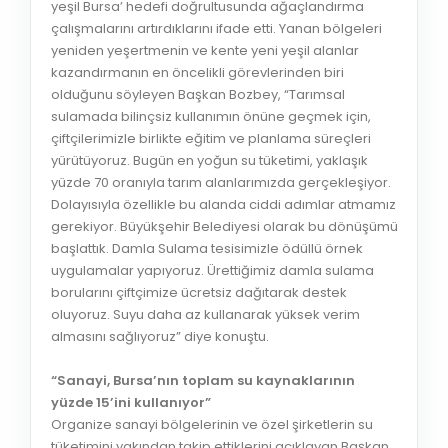
yeşil Bursa’ hedefi doğrultusunda ağaçlandırma
çalışmalarını artırdıklarını ifade etti. Yanan bölgeleri
yeniden yeşertmenin ve kente yeni yeşil alanlar
kazandırmanın en öncelikli görevlerinden biri
olduğunu söyleyen Başkan Bozbey, “Tarımsal
sulamada bilinçsiz kullanımın önüne geçmek için,
çiftçilerimizle birlikte eğitim ve planlama süreçleri
yürütüyoruz. Bugün en yoğun su tüketimi, yaklaşık
yüzde 70 oranıyla tarım alanlarımızda gerçekleşiyor.
Dolayısıyla özellikle bu alanda ciddi adımlar atmamız
gerekiyor. Büyükşehir Belediyesi olarak bu dönüşümü
başlattık. Damla Sulama tesisimizle ödüllü örnek
uygulamalar yapıyoruz. Ürettiğimiz damla sulama
borularını çiftçimize ücretsiz dağıtarak destek
oluyoruz. Suyu daha az kullanarak yüksek verim
almasını sağlıyoruz” diye konuştu.
“Sanayi, Bursa’nın toplam su kaynaklarının
yüzde 15’ini kullanıyor”
Organize sanayi bölgelerinin ve özel şirketlerin su
tüketimini yakından takip ettiklerini açıklayan Başkan