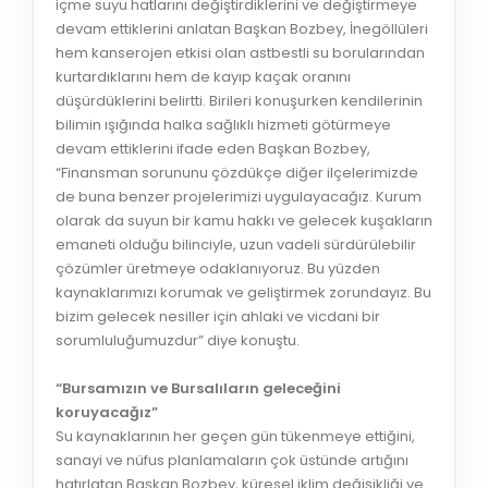
içme suyu hatlarını değiştirdiklerini ve değiştirmeye
devam ettiklerini anlatan Başkan Bozbey, İnegöllüleri
hem kanserojen etkisi olan astbestli su borularından
kurtardıklarını hem de kayıp kaçak oranını
düşürdüklerini belirtti. Birileri konuşurken kendilerinin
bilimin ışığında halka sağlıklı hizmeti götürmeye
devam ettiklerini ifade eden Başkan Bozbey,
“Finansman sorununu çözdükçe diğer ilçelerimizde
de buna benzer projelerimizi uygulayacağız. Kurum
olarak da suyun bir kamu hakkı ve gelecek kuşakların
emaneti olduğu bilinciyle, uzun vadeli sürdürülebilir
çözümler üretmeye odaklanıyoruz. Bu yüzden
kaynaklarımızı korumak ve geliştirmek zorundayız. Bu
bizim gelecek nesiller için ahlaki ve vicdani bir
sorumluluğumuzdur” diye konuştu.
“Bursamızın ve Bursalıların geleceğini
koruyacağız”
Su kaynaklarının her geçen gün tükenmeye ettiğini,
sanayi ve nüfus planlamaların çok üstünde artığını
hatırlatan Başkan Bozbey, küresel iklim değişikliği ve