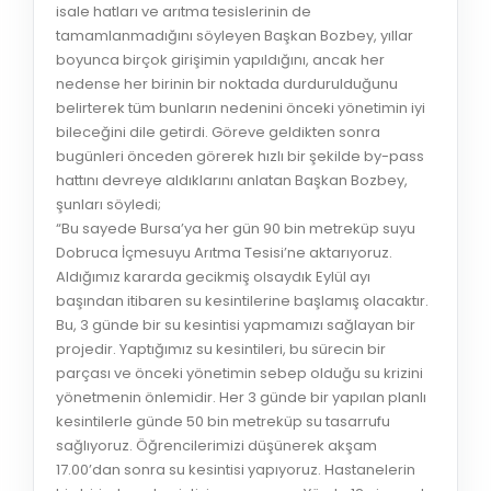
isale hatları ve arıtma tesislerinin de
tamamlanmadığını söyleyen Başkan Bozbey, yıllar
boyunca birçok girişimin yapıldığını, ancak her
nedense her birinin bir noktada durdurulduğunu
belirterek tüm bunların nedenini önceki yönetimin iyi
bileceğini dile getirdi. Göreve geldikten sonra
bugünleri önceden görerek hızlı bir şekilde by-pass
hattını devreye aldıklarını anlatan Başkan Bozbey,
şunları söyledi;
“Bu sayede Bursa’ya her gün 90 bin metreküp suyu
Dobruca İçmesuyu Arıtma Tesisi’ne aktarıyoruz.
Aldığımız kararda gecikmiş olsaydık Eylül ayı
başından itibaren su kesintilerine başlamış olacaktır.
Bu, 3 günde bir su kesintisi yapmamızı sağlayan bir
projedir. Yaptığımız su kesintileri, bu sürecin bir
parçası ve önceki yönetimin sebep olduğu su krizini
yönetmenin önlemidir. Her 3 günde bir yapılan planlı
kesintilerle günde 50 bin metreküp su tasarrufu
sağlıyoruz. Öğrencilerimizi düşünerek akşam
17.00’dan sonra su kesintisi yapıyoruz. Hastanelerin