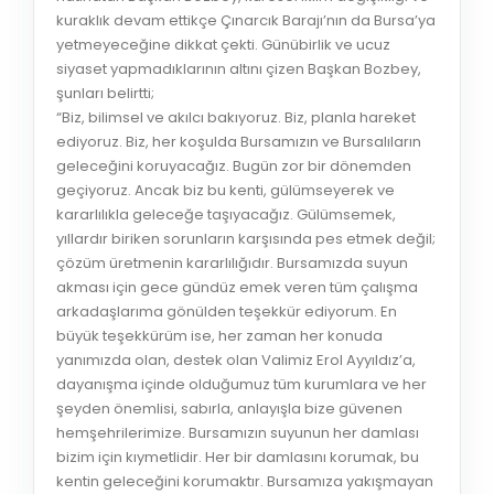
kuraklık devam ettikçe Çınarcık Barajı’nın da Bursa’ya
yetmeyeceğine dikkat çekti. Günübirlik ve ucuz
siyaset yapmadıklarının altını çizen Başkan Bozbey,
şunları belirtti;
“Biz, bilimsel ve akılcı bakıyoruz. Biz, planla hareket
ediyoruz. Biz, her koşulda Bursamızın ve Bursalıların
geleceğini koruyacağız. Bugün zor bir dönemden
geçiyoruz. Ancak biz bu kenti, gülümseyerek ve
kararlılıkla geleceğe taşıyacağız. Gülümsemek,
yıllardır biriken sorunların karşısında pes etmek değil;
çözüm üretmenin kararlılığıdır. Bursamızda suyun
akması için gece gündüz emek veren tüm çalışma
arkadaşlarıma gönülden teşekkür ediyorum. En
büyük teşekkürüm ise, her zaman her konuda
yanımızda olan, destek olan Valimiz Erol Ayyıldız’a,
dayanışma içinde olduğumuz tüm kurumlara ve her
şeyden önemlisi, sabırla, anlayışla bize güvenen
hemşehrilerimize. Bursamızın suyunun her damlası
bizim için kıymetlidir. Her bir damlasını korumak, bu
kentin geleceğini korumaktır. Bursamıza yakışmayan