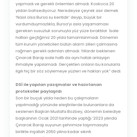
yapmadı ve gerekli önlemleri almadı. Koskoca 20
yıldan bahsediyoruz. Neredeyse çeyrek asır demek.
‘Nasıl olsa Bursa su kentidir’ deyip, büyük bir
vurdumduymazlıkla, Bursa’yı asla yaşamaması
gereken susuzluk sorunuyla yüz yüze bıraktılar. İsale
hatları geçtiğimiz 20 yılda tamamlanmadı. Dönemin
tüm kurum yöneticileri bütün alarm zilleri çalmasına
rağmen gerekli adımları atmadı. Yıllardır beklenen
Çınarcık Barajı isale hattı da aynı hatalı anlayışın
ihmaliyle yapılamadı. Gerçekten onların bu konularla
ilgili hiç bir söz söylemeye yüzleri ve hakları yok” dedi.
DSİ ile yapılan yazışmalar ve hazırlanan
protokoller paylaşıldı
Son bir buçuk yılda neden bu çalışmaların
yapılmadığı yönünde eleştirilerde bulunanlara da
seslenen Başkan Mustafa Bozbey, dönemin belediye
başkanının Ocak 2021 tarihinde yaptığı ‘2023 yılında
Çınarcık Barajı suyunun şehrimize taşınmasıyla
birlikte inşallah 2050 yılına kadar sıkıntı