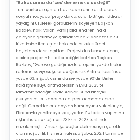
“Bu kadarına da ‘pes’ dememek elde değil”
Tüm bunlara rağmen bazı kesimlerin kasıtlı olarak
sosyal medyada ‘proje durdu, sular bitti’ gibi iddialar
yaydığını üzülerek gördüklerini söyleyen Başkan
Bozbey, halkı yalan-yanlış bilgilendiren, halkı
galeyana getirmeye çalışan ve halkı daha fazla su
tüketimine iten kişiler hakkında hukuki süreci
başlatacaklarını açıkladı. Projeyi durdurmadıklarını,
aksine projenin hızla ilerlediğini belirten Başkan
Bozbey, “Göreve geldiğimizde projenin yüzde 5 olan
ilerleme seviyesi, şu anda Çınarcık Arıtma Tesisi’nde
yüzde 63, inşaat kısmında ise yüzde 90’dır. Birileri
hâlâ içme suyu arıtma tesisinin Eylül 2025’te
tamamlanacağını iddia ediyor. Buna kinayeli
gülüyorum. Bu kadarına da ‘pes’ dememek elde
değil. Gerçekler ortadayken kamuoyunu yalanlarıyla,
iftiralarıyla yanıltmaya çalışıyorlar. Bu tesisin yapımına
ilişkin ihale sözleşmesi 23 Ekim 2023 tarihinde
imzalanmıştır. Ancak işe başlanabilmesi için gerekli
olan müşavirlik hizmeti ihalesi, 5 Şubat 2024 tarihinde