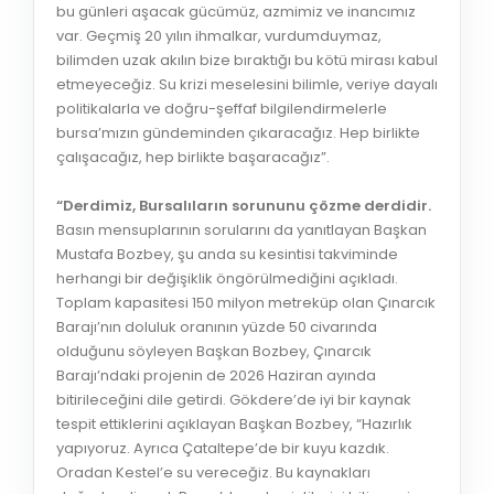
bu günleri aşacak gücümüz, azmimiz ve inancımız
var. Geçmiş 20 yılın ihmalkar, vurdumduymaz,
bilimden uzak akılın bize bıraktığı bu kötü mirası kabul
etmeyeceğiz. Su krizi meselesini bilimle, veriye dayalı
politikalarla ve doğru-şeffaf bilgilendirmelerle
bursa’mızın gündeminden çıkaracağız. Hep birlikte
çalışacağız, hep birlikte başaracağız”.
“Derdimiz, Bursalıların sorununu çözme derdidir.
Basın mensuplarının sorularını da yanıtlayan Başkan
Mustafa Bozbey, şu anda su kesintisi takviminde
herhangi bir değişiklik öngörülmediğini açıkladı.
Toplam kapasitesi 150 milyon metreküp olan Çınarcık
Barajı’nın doluluk oranının yüzde 50 civarında
olduğunu söyleyen Başkan Bozbey, Çınarcık
Barajı’ndaki projenin de 2026 Haziran ayında
bitirileceğini dile getirdi. Gökdere’de iyi bir kaynak
tespit ettiklerini açıklayan Başkan Bozbey, “Hazırlık
yapıyoruz. Ayrıca Çataltepe’de bir kuyu kazdık.
Oradan Kestel’e su vereceğiz. Bu kaynakları