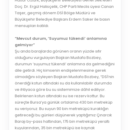
Hasar Öztürk, Büyükşehir Belediyesi Genel Sekreteri
Doç. Dr. Ergül Halisçelik, CHP Parti Meclis üyesi Canan
Taşer, geçmiş dönem DSİ Bölge Müdürü ve
Büyükşehir Belediye Başkanı Erdem Saker ile basın
mensupları katıldı.
“Mevcut durum, ‘Suyumuz tükendi’ anlamına
gelmiyor”
Şu anda barajlarda görünen oranın yüzde sıfır
olduğunu vurgulayan Başkan Mustafa Bozbey,
durumun ‘suyumuz tükendi’ anlamına da gelmediğini
dile getirdi. Hiç kimsenin endişelenmesine gerek
olmadığını söyleyen Başkan Mustafa Bozbey, “DSİ’nin
önerdiği kotun altındaki su da kullanılabilir durumda
ve ihtiyaca göre bu su sistemimize dâhil ediliyor.
Belirlenen kotun altındaki su ise rezerv kottur. Bu
süreçte Bursa’ya günlük ortalama 430 bin metreküp
su veriyoruz. Bu suyun 90 bin metreküpü kuraklığın
getireceği bu günleri düşünerek yaptığımız Çınarcık
Barajı by-pass hattından, 175 bin metreküpü yeraltı
kuyularından, 35 bin metreküpü ise kaynak