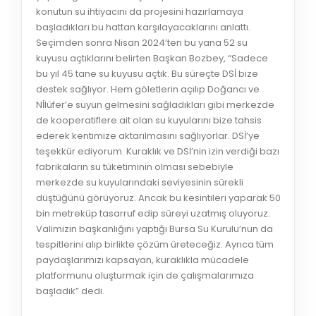
konutun su ihtiyacını da projesini hazırlamaya
başladıkları bu hattan karşılayacaklarını anlattı.
Seçimden sonra Nisan 2024’ten bu yana 52 su
kuyusu açtıklarını belirten Başkan Bozbey, “Sadece
bu yıl 45 tane su kuyusu açtık. Bu süreçte DSİ bize
destek sağlıyor. Hem göletlerin açılıp Doğancı ve
Nİlüfer’e suyun gelmesini sağladıkları gibi merkezde
de kooperatiflere ait olan su kuyularını bize tahsis
ederek kentimize aktarılmasını sağlıyorlar. DSİ’ye
teşekkür ediyorum. Kuraklık ve DSİ’nin izin verdiği bazı
fabrikaların su tüketiminin olması sebebiyle
merkezde su kuyularındaki seviyesinin sürekli
düştüğünü görüyoruz. Ancak bu kesintileri yaparak 50
bin metreküp tasarruf edip süreyi uzatmış oluyoruz.
Valimizin başkanlığını yaptığı Bursa Su Kurulu’nun da
tespitlerini alıp birlikte çözüm üreteceğiz. Ayrıca tüm
paydaşlarımızı kapsayan, kuraklıkla mücadele
platformunu oluşturmak için de çalışmalarımıza
başladık” dedi.