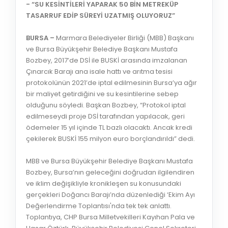
- “SU KESİNTİLERİ YAPARAK 50 BİN METREKÜP
TASARRUF EDİP SÜREYİ UZATMIŞ OLUYORUZ”
BURSA –
Marmara Belediyeler Birliği (MBB) Başkanı
ve Bursa Büyükşehir Belediye Başkanı Mustafa
Bozbey, 2017’de DSİ ile BUSKİ arasında imzalanan
Çınarcık Barajı ana isale hattı ve arıtma tesisi
protokolünün 2021’de iptal edilmesinin Bursa’ya ağır
bir maliyet getirdiğini ve su kesintilerine sebep
olduğunu söyledi. Başkan Bozbey, “Protokol iptal
edilmeseydi proje DSİ tarafından yapılacak, geri
ödemeler 15 yıl içinde TL bazlı olacaktı. Ancak kredi
çekilerek BUSKİ 155 milyon euro borçlandırıldı” dedi.
MBB ve Bursa Büyükşehir Belediye Başkanı Mustafa
Bozbey, Bursa’nın geleceğini doğrudan ilgilendiren
ve iklim değişikliyle kronikleşen su konusundaki
gerçekleri Doğancı Barajı’nda düzenlediği ‘Ekim Ayı
Değerlendirme Toplantısı'nda tek tek anlattı.
Toplantıya, CHP Bursa Milletvekilleri Kayıhan Pala ve