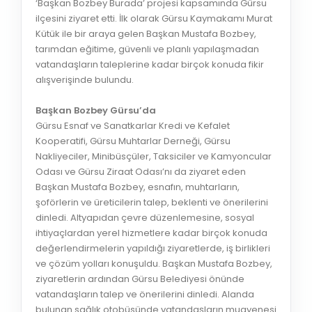
‘Başkan Bozbey Burada’ projesi kapsamında Gürsu
ilçesini ziyaret etti. İlk olarak Gürsu Kaymakamı Murat
Kütük ile bir araya gelen Başkan Mustafa Bozbey,
tarımdan eğitime, güvenli ve planlı yapılaşmadan
vatandaşların taleplerine kadar birçok konuda fikir
alışverişinde bulundu.
Başkan Bozbey Gürsu’da
Gürsu Esnaf ve Sanatkarlar Kredi ve Kefalet
Kooperatifi, Gürsu Muhtarlar Derneği, Gürsu
Nakliyeciler, Minibüsçüler, Taksiciler ve Kamyoncular
Odası ve Gürsu Ziraat Odası’nı da ziyaret eden
Başkan Mustafa Bozbey, esnafın, muhtarların,
şoförlerin ve üreticilerin talep, beklenti ve önerilerini
dinledi. Altyapıdan çevre düzenlemesine, sosyal
ihtiyaçlardan yerel hizmetlere kadar birçok konuda
değerlendirmelerin yapıldığı ziyaretlerde, iş birlikleri
ve çözüm yolları konuşuldu. Başkan Mustafa Bozbey,
ziyaretlerin ardından Gürsu Belediyesi önünde
vatandaşların talep ve önerilerini dinledi. Alanda
bulunan sağlık otobüsünde vatandaşların muayenesi