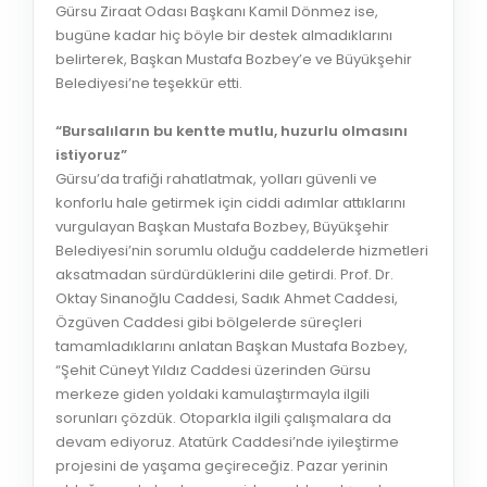
Gürsu Ziraat Odası Başkanı Kamil Dönmez ise,
bugüne kadar hiç böyle bir destek almadıklarını
belirterek, Başkan Mustafa Bozbey’e ve Büyükşehir
Belediyesi’ne teşekkür etti.
“Bursalıların bu kentte mutlu, huzurlu olmasını
istiyoruz”
Gürsu’da trafiği rahatlatmak, yolları güvenli ve
konforlu hale getirmek için ciddi adımlar attıklarını
vurgulayan Başkan Mustafa Bozbey, Büyükşehir
Belediyesi’nin sorumlu olduğu caddelerde hizmetleri
aksatmadan sürdürdüklerini dile getirdi. Prof. Dr.
Oktay Sinanoğlu Caddesi, Sadık Ahmet Caddesi,
Özgüven Caddesi gibi bölgelerde süreçleri
tamamladıklarını anlatan Başkan Mustafa Bozbey,
“Şehit Cüneyt Yıldız Caddesi üzerinden Gürsu
merkeze giden yoldaki kamulaştırmayla ilgili
sorunları çözdük. Otoparkla ilgili çalışmalara da
devam ediyoruz. Atatürk Caddesi’nde iyileştirme
projesini de yaşama geçireceğiz. Pazar yerinin