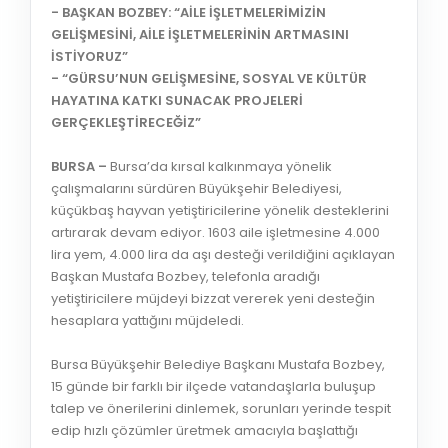
- BAŞKAN BOZBEY: “AİLE İŞLETMELERİMİZİN
GELİŞMESİNİ, AİLE İŞLETMELERİNİN ARTMASINI
İSTİYORUZ”
- “GÜRSU’NUN GELİŞMESİNE, SOSYAL VE KÜLTÜR
HAYATINA KATKI SUNACAK PROJELERİ
GERÇEKLEŞTİRECEĞİZ”
BURSA –
Bursa’da kırsal kalkınmaya yönelik
çalışmalarını sürdüren Büyükşehir Belediyesi,
küçükbaş hayvan yetiştiricilerine yönelik desteklerini
artırarak devam ediyor. 1603 aile işletmesine 4.000
lira yem, 4.000 lira da aşı desteği verildiğini açıklayan
Başkan Mustafa Bozbey, telefonla aradığı
yetiştiricilere müjdeyi bizzat vererek yeni desteğin
hesaplara yattığını müjdeledi.
Bursa Büyükşehir Belediye Başkanı Mustafa Bozbey,
15 günde bir farklı bir ilçede vatandaşlarla buluşup
talep ve önerilerini dinlemek, sorunları yerinde tespit
edip hızlı çözümler üretmek amacıyla başlattığı