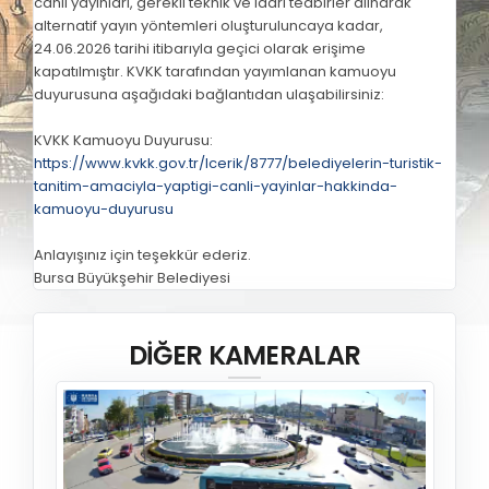
canlı yayınları, gerekli teknik ve idari tedbirler alınarak
alternatif yayın yöntemleri oluşturuluncaya kadar,
24.06.2026 tarihi itibarıyla geçici olarak erişime
kapatılmıştır. KVKK tarafından yayımlanan kamuoyu
duyurusuna aşağıdaki bağlantıdan ulaşabilirsiniz:
KVKK Kamuoyu Duyurusu:
https://www.kvkk.gov.tr/Icerik/8777/belediyelerin-turistik-
tanitim-amaciyla-yaptigi-canli-yayinlar-hakkinda-
kamuoyu-duyurusu
Anlayışınız için teşekkür ederiz.
Bursa Büyükşehir Belediyesi
DİĞER KAMERALAR