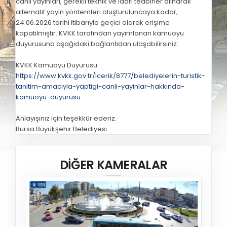
canlı yayınları, gerekli teknik ve idari tedbirler alınarak
alternatif yayın yöntemleri oluşturuluncaya kadar,
24.06.2026 tarihi itibarıyla geçici olarak erişime
kapatılmıştır. KVKK tarafından yayımlanan kamuoyu
duyurusuna aşağıdaki bağlantıdan ulaşabilirsiniz:
KVKK Kamuoyu Duyurusu:
https://www.kvkk.gov.tr/Icerik/8777/belediyelerin-turistik-
tanitim-amaciyla-yaptigi-canli-yayinlar-hakkinda-
kamuoyu-duyurusu
Anlayışınız için teşekkür ederiz.
Bursa Büyükşehir Belediyesi
DİĞER KAMERALAR