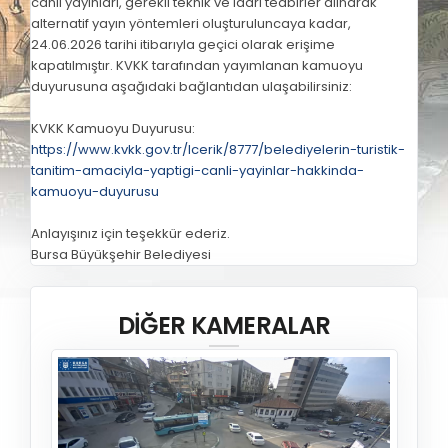
canlı yayınları, gerekli teknik ve idari tedbirler alınarak
alternatif yayın yöntemleri oluşturuluncaya kadar,
24.06.2026 tarihi itibarıyla geçici olarak erişime
kapatılmıştır. KVKK tarafından yayımlanan kamuoyu
duyurusuna aşağıdaki bağlantıdan ulaşabilirsiniz:
KVKK Kamuoyu Duyurusu:
https://www.kvkk.gov.tr/Icerik/8777/belediyelerin-turistik-
tanitim-amaciyla-yaptigi-canli-yayinlar-hakkinda-
kamuoyu-duyurusu
Anlayışınız için teşekkür ederiz.
Bursa Büyükşehir Belediyesi
DİĞER KAMERALAR