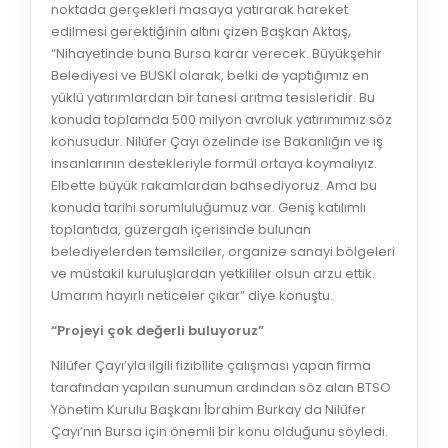
noktada gerçekleri masaya yatırarak hareket
edilmesi gerektiğinin altını çizen Başkan Aktaş,
“Nihayetinde buna Bursa karar verecek. Büyükşehir
Belediyesi ve BUSKİ olarak, belki de yaptığımız en
yüklü yatırımlardan bir tanesi arıtma tesisleridir. Bu
konuda toplamda 500 milyon avroluk yatırımımız söz
konusudur. Nilüfer Çayı özelinde ise Bakanlığın ve iş
insanlarının destekleriyle formül ortaya koymalıyız.
Elbette büyük rakamlardan bahsediyoruz. Ama bu
konuda tarihi sorumluluğumuz var. Geniş katılımlı
toplantıda, güzergah içerisinde bulunan
belediyelerden temsilciler, organize sanayi bölgeleri
ve müstakil kuruluşlardan yetkililer olsun arzu ettik.
Umarım hayırlı neticeler çıkar” diye konuştu.
“Projeyi çok değerli buluyoruz”
Nilüfer Çayı’yla ilgili fizibilite çalışması yapan firma
tarafından yapılan sunumun ardından söz alan BTSO
Yönetim Kurulu Başkanı İbrahim Burkay da Nilüfer
Çayı’nın Bursa için önemli bir konu olduğunu söyledi.