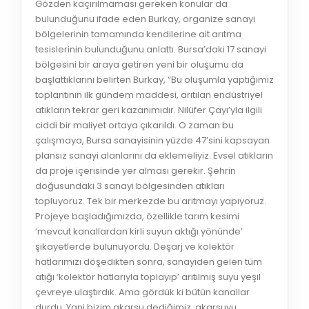
Gözden kaçırılmaması gereken konular da
bulunduğunu ifade eden Burkay, organize sanayi
bölgelerinin tamamında kendilerine ait arıtma
tesislerinin bulunduğunu anlattı. Bursa’daki 17 sanayi
bölgesini bir araya getiren yeni bir oluşumu da
başlattıklarını belirten Burkay, “Bu oluşumla yaptığımız
toplantının ilk gündem maddesi, arıtılan endüstriyel
atıkların tekrar geri kazanımıdır. Nilüfer Çayı’yla ilgili
ciddi bir maliyet ortaya çıkarıldı. O zaman bu
çalışmaya, Bursa sanayisinin yüzde 47’sini kapsayan
plansız sanayi alanlarını da eklemeliyiz. Evsel atıkların
da proje içerisinde yer alması gerekir. Şehrin
doğusundaki 3 sanayi bölgesinden atıkları
topluyoruz. Tek bir merkezde bu arıtmayı yapıyoruz.
Projeye başladığımızda, özellikle tarım kesimi
‘mevcut kanallardan kirli suyun aktığı yönünde’
şikayetlerde bulunuyordu. Deşarj ve kolektör
hatlarımızı döşedikten sonra, sanayiden gelen tüm
atığı ‘kolektör hatlarıyla toplayıp’ arıtılmış suyu yeşil
çevreye ulaştırdık. Ama gördük ki bütün kanallar
durdu. Yani bizim akarsu dediğimiz, akarsuyu