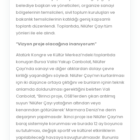
belediye başkan ve yöneticileri, organize sanayi
bölgelerinin temsilcileri, sivil toplum kuruluşları ve
bakanlık temsilcilerinin katıldığı geniş kapsamlı
toplantı düzenlendi. Toplantıda, Nilüfer Çayı tüm
yönleri ile ele alındı.
“Vizyon proje olacağına inanıyorum”
Atatürk Kongre ve Kültür Merkezi’ndeki toplantıda
konuşan Bursa Valisi Yakup Canbolat, Nilüfer
Çayı’nda sanayi ve diğer atıklardan dolayı çevre
kirliliği yaşandığını söyledi. Nilüfer Çayı’nın kurtarılması
için iki düşünce ortaya çıktığını ve bunların içinin teknik
anlamda doldurulması gerektiğini belirten Vali
Canbolat, “Birinci proje, OSB’lerden çıkan arıtılmış
suyun ‘Nilüfer Çayı yatağının altından veya
kenarından götürülerek’ Marmara Denizi’ne derin
deşarjının yapılmasıdır. İkinci proje ise Nilüfer Çayı’nın
baraj sistemiyle korunması ve burada 12 ay boyunca
su tutulması, değişik sportif ve kültürel etkinliklerin
yapılabileceği havzaya kavuşturulmasıdır. Bununla