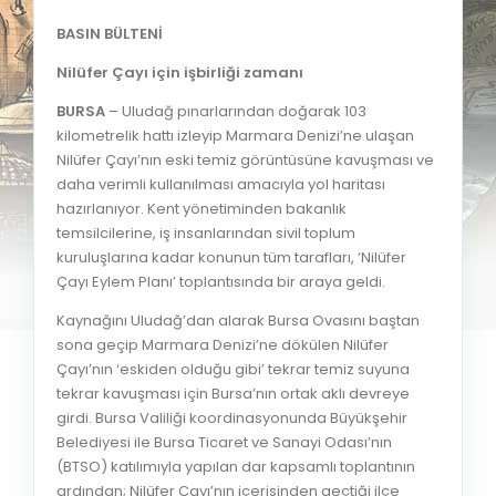
BASIN BÜLTENİ
Nilüfer Çayı için işbirliği zamanı
BURSA
– Uludağ pınarlarından doğarak 103
kilometrelik hattı izleyip Marmara Denizi’ne ulaşan
Nilüfer Çayı’nın eski temiz görüntüsüne kavuşması ve
daha verimli kullanılması amacıyla yol haritası
hazırlanıyor. Kent yönetiminden bakanlık
temsilcilerine, iş insanlarından sivil toplum
kuruluşlarına kadar konunun tüm tarafları, ‘Nilüfer
Çayı Eylem Planı’ toplantısında bir araya geldi.
Kaynağını Uludağ’dan alarak Bursa Ovasını baştan
sona geçip Marmara Denizi’ne dökülen Nilüfer
Çayı’nın ‘eskiden olduğu gibi’ tekrar temiz suyuna
tekrar kavuşması için Bursa’nın ortak aklı devreye
girdi. Bursa Valiliği koordinasyonunda Büyükşehir
Belediyesi ile Bursa Ticaret ve Sanayi Odası’nın
(BTSO) katılımıyla yapılan dar kapsamlı toplantının
ardından; Nilüfer Çayı’nın içerisinden geçtiği ilçe