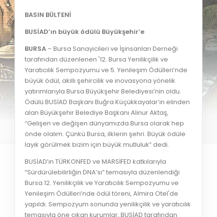
BASIN BÜLTENİ
BUSİAD’ın büyük ödülü Büyükşehir’e
BURSA
– Bursa Sanayicileri ve İşinsanları Derneği
tarafından düzenlenen '12. Bursa Yenilikçilik ve
Yaratıcılık Sempozyumu ve 5. Yenileşim Ödülleri’nde
büyük ödül, akıllı şehircilik ve inovasyona yönelik
yatırımlarıyla Bursa Büyükşehir Belediyesi’nin oldu.
Ödülü BUSİAD Başkanı Buğra Küçükkayalar’ın elinden
alan Büyükşehir Belediye Başkanı Alinur Aktaş,
“Gelişen ve değişen dünyamızda Bursa olarak hep
önde olalım. Çünkü Bursa, ilklerin şehri. Büyük ödüle
layık görülmek bizim için büyük mutluluk” dedi.
BUSİAD’ın TÜRKONFED ve MARSİFED katkılarıyla
“Sürdürülebilirliğin DNA’sı” temasıyla düzenlendiği
Bursa 12. Yenilikçilik ve Yaratıcılık Sempozyumu ve
Yenileşim Ödülleri’nde ödül töreni, Almira Otel'de
yapıldı. Sempozyum sonunda yenilikçilik ve yaratıcılık
temasıyla öne çıkan kurumlar, BUSİAD tarafından