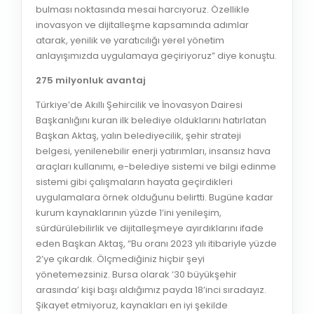
bulması noktasında mesai harcıyoruz. Özellikle
inovasyon ve dijitalleşme kapsamında adımlar
atarak, yenilik ve yaratıcılığı yerel yönetim
anlayışımızda uygulamaya geçiriyoruz” diye konuştu.
275 milyonluk avantaj
Türkiye’de Akıllı Şehircilik ve İnovasyon Dairesi
Başkanlığını kuran ilk belediye olduklarını hatırlatan
Başkan Aktaş, yalın belediyecilik, şehir strateji
belgesi, yenilenebilir enerji yatırımları, insansız hava
araçları kullanımı, e-belediye sistemi ve bilgi edinme
sistemi gibi çalışmaların hayata geçirdikleri
uygulamalara örnek olduğunu belirtti. Bugüne kadar
kurum kaynaklarının yüzde 1’ini yenileşim,
sürdürülebilirlik ve dijitalleşmeye ayırdıklarını ifade
eden Başkan Aktaş, “Bu oranı 2023 yılı itibariyle yüzde
2’ye çıkardık. Ölçmediğiniz hiçbir şeyi
yönetemezsiniz. Bursa olarak ‘30 büyükşehir
arasında’ kişi başı aldığımız payda 18’inci sıradayız.
Şikayet etmiyoruz, kaynakları en iyi şekilde