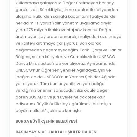
kullanmaya çalışıyoruz. Değer üretmeyen her şey
gereksizdir. Sürekli iyileştirme odaları ile ‘altyapıdan
ulaşıma, kültürden sanata kadar’ tüm faaliyetlerde
her adımı izliyoruz Yalın yönetim uygulamalarıyla
yılda 275 milyon liralık avantaj söz konusu. Değer
üretmeyen şeylerden arınarak, maliyetleri azaltmaya
ve kaliteyi artırmaya çalışıyoruz. Son olarak
değinmeden geçemeyeceğim. Tarihi Çarşı ve Hanlar
Bölgesi, sultan külliyeleri ve Cumalıkızık ile UNESCO
Dünya Miras Listesi’nde yer alıyoruz. Aynı zamanda
UNESCO’nun Öğrenen Şehirler Ağındayız. Çini ve
ipeğimizle de UNESCO’nun Yaratıcı Şehirler Ağında
yer alıyoruz. Tüm bunlar yenilik ve yaratıcılığa
verdiğimiz önemin sonucudur. Bizi ödüle değer
gören BUSİAD’a ve jüri üyelerine çok teşekkür
ediyorum. Büyük ödüle layık görülmek, bizim için
büyük mutluluk” şeklinde konuştu.
BURSA BÜYÜKŞEHİR BELEDİYESİ
BASIN YAYIN VE HALKLA İLİŞKİLER DAİRESİ